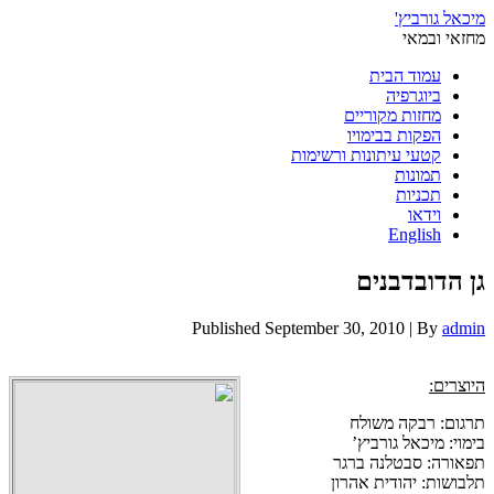
מיכאל גורביץ'
מחזאי ובמאי
עמוד הבית
ביוגרפיה
מחזות מקוריים
הפקות בבימויו
קטעי עיתונות ורשימות
תמונות
תכניות
וידאו
English
גן הדובדבנים
Published
September 30, 2010
|
By
admin
היוצרים:
תרגום: רבקה משולח
בימוי: מיכאל גורביץ’
תפאורה: סבטלנה ברגר
תלבושות: יהודית אהרון