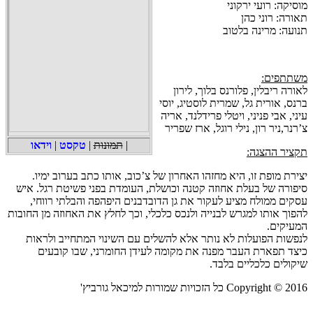
מוסיקה: רועי ירקוני
תאורה: רוני כהן
תנועה: מרינה בלטוב
משתתפים:
לאורה ריבלין, פלורנס בלוך, לירון
ברנס, אורית גל, שמרית לוסטיג, יוסי
עיני, אבי פניני, ויטלי פרידלנד, אריה
צ’רנר,ניר רון, נילי רוגל, ארז שפריר
|
תמונות
|
טקסט
|
וידאו
תקציר ההצגה:
יצירת מופת זו, היא מחזהו האחרון של צ’כוב, אותו כתב בערוב ימיו.
סיפורה של בעלת אחוזה קטנה וכושלת, העומדת בפני פשיטת רגל. איש
עסקים ממולח מציע לעקור את גן הדובדבנים היפהפה והבלתי רווחי,
להפוך אותו למגרש לבנייה ולנכס כלכלי, וכך לחלץ את האחוזה מן החובות
המעיקים.
לנפשות הפועלות לא נותר אלא להשלים עם השינוי המתחייב ולראות
כיצד תפארת העבר מפנה את מקומה לעידן החומרני, שבו קובעים
שיקולים כלכליים בלבד.
Copyright © 2016 כל הזכויות שמורות למיכאל גורביץ'