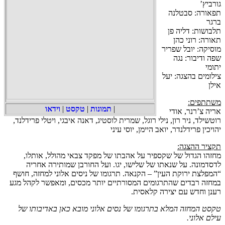
גורביץ’
תפאורה: סבטלנה
ברגר
תלבושות: דליה פן
תאורה: רוני כהן
מוסיקה: יובל שפריר
שפה ודיבור: נגה
יתומי
צילומים בהצגה: יעל
אילן
משתתפים:
|
תמונות
|
טקסט
|
וידאו
אריה צ’רנר, אודי
רוטשילד, ניר רון, נילי רוגל, שמרית לוסטיג, דאנה איבגי, ויטלי פרידלנד,
יהויכין פרידלנדר, יואב היימן, יוסי עיני
תקציר ההצגה:
מחזהו הגדול של שקספיר על אהבתו של מפקד צבאי מהולל, אותלו,
לדסדמונה. על שנאתו של שלישו, יגו. ועל החורבן שמותירה אחריה
“המפלצת ירוקת העין” – הקנאה. תרגומו של ניסים אלוני למחזה, חושף
במחזה רבדים שהתרגומים המסורתיים יותר מכסים, ומאפשר לקהל מגע
רענן וחדש עם יצירה קלאסית.
טקסט המחזה המלא בתרגומו של נסים אלוני מובא כאן באדיבותו של
עילם אלוני.