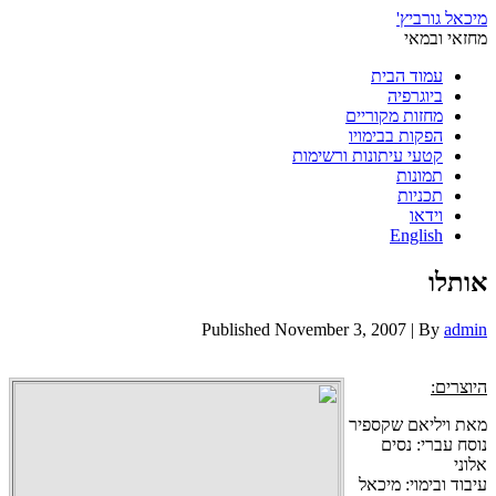
מיכאל גורביץ'
מחזאי ובמאי
עמוד הבית
ביוגרפיה
מחזות מקוריים
הפקות בבימויו
קטעי עיתונות ורשימות
תמונות
תכניות
וידאו
English
אותלו
Published
November 3, 2007
|
By
admin
היוצרים:
מאת ויליאם שקספיר
נוסח עברי: נסים
אלוני
עיבוד ובימוי: מיכאל