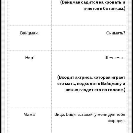
(Вайцман садится на кровать и
тянется к ботинкам.)
Вайцман:
Снимать?
Нир:
Ш –ш –ш…
(Входит актриса, которая играет
его мать, подходит к Вайцману и
нежно гладит его по голове.)
Мама:
Вици, Вици, вставай, у меня для тебя
сюрприз.