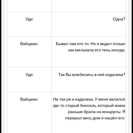
Уди:
Одна?
Вайцман:
Бывал там кто-то. Но я видел только
как мелькала его тень иногда.
Уди:
Так Вы влюбились в неё издалека?
Вайцман:
Не так уж и издалека. У меня валялся
где-то старый бинокль, который мама
раньше брала на концерты. Я
перерыл весь дом и нашёл его.