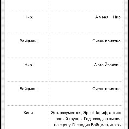
Нир:
А меня – Нир.
Вайцман:
Очень приятно.
Нир:
А это Йэояхин.
Вайцман:
Очень приятно.
Кини:
Это, разумеется, Эрез Шариф, артист
нашей труппы. Год назад он вышел
на сцену. Господин Вайцман, что вы