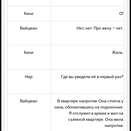
Кини:
О!
Вайцман:
Нет, нет. Про жену – нет.
Кини:
Жаль.
Нир:
Где вы увидели её в первый раз?
Вайцман:
В квартире напротив. Она стояла у
окна, облокатившись на подоконник.
Я отслужил в армии и жил на
съёмной квартире. Она жила
напротив.