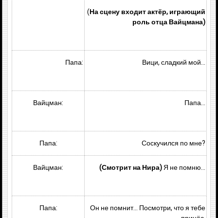
(
На сцену входит актёр, играющий
роль отца Вайцмана)
Папа:
Вици, сладкий мой…
Вайцман:
Папа…
Папа:
Соскучился по мне?
Вайцман:
(Смотрит на Нира)
Я не помню…
Папа:
Он не помнит… Посмотри, что я тебе