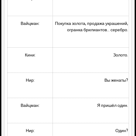
Вайцман:
Покупка золота, продажа украшений,
огранка брилиантов… серебро.
Кини:
Золото.
Нир:
Вы женаты?
Вайцман:
Я пришёл один.
Нир:
Один?