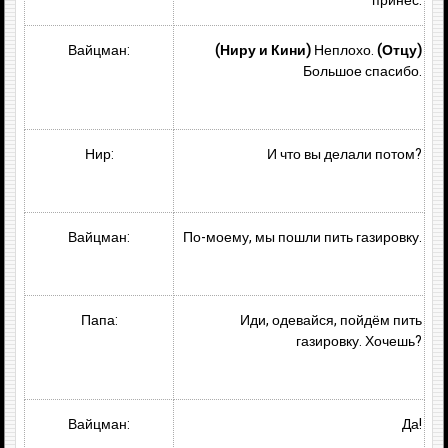
принёс.
Вайцман:
(Ниру и Кини)
Неплохо.
(Отцу)
Большое спасибо.
Нир:
И что вы делали потом?
Вайцман:
По-моему, мы пошли пить газировку.
Папа:
Иди, одевайся, пойдём пить
газировку. Хочешь?
Вайцман:
Да!