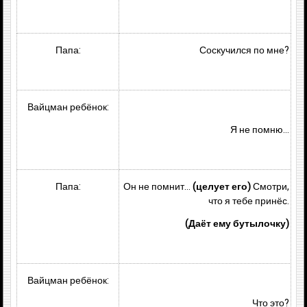
Папа:
Соскучился по мне?
Вайцман ребёнок:
Я не помню…
Папа:
Он не помнит…
(целует его)
Смотри,
что я тебе принёс.
(Даёт ему бутылочку)
Вайцман ребёнок:
Что это?