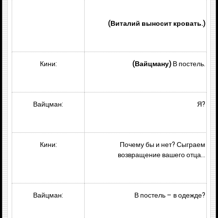
(Виталий выносит кровать.)
Кини:
(Вайцману)
В постель.
Вайцман:
Я?
Кини:
Почему бы и нет? Сыграем
возвращение вашего отца…
Вайцман:
В постель – в одежде?