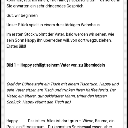
kommen, rate ich Ihnen, Ihre Handys abzuschalten – es sei denn
Sie erwarten ein sehr dringendes Gespräch.
Gut, wir beginnen.
Unser Stück spielt in einem dreistöckigen Wohnhaus.
Im ersten Stock wohnt der Vater, bald werden wir sehen, wie
sein Sohn Happy ihn überreden will, von dort wegzuziehen.
Erstes Bild!
Bild 1 – Happy schlägt seinem Vater vor, zu übersiedeln
(Auf der Bühne steht ein Tisch mit einem Tischtuch. Happy und
sein Vater sitzen am Tisch und trinken ihren Kaffee fertig. Der
Vater, ein älterer, gut gekleideter Mann, trinkt den letzten
Schluck. Happy räumt den Tisch ab)
Happy: Das ist es. Alles ist dort grün – Wiese, Bäume, ein
Pool, ein Fitnessraum… Du kannst im Speisesaal essen, aber