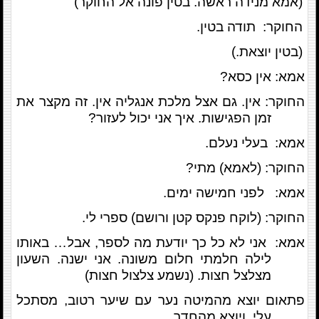
(אמא מנידה ראשה. בטין פונה אל החוקר)
החוקר: תודה בטין.
(בטין יוצאת.)
אמא: אין כסא?
החוקר: אין. גם אצל מלכת אנגליה אין. זה מקצר את
זמן הפגישות. איך אני יכול לעזור?
אמא: בעלי נעלם.
החוקר: (לאמא) מתי?
אמא: לפני חמישה ימים.
החוקר: (לוקח פנקס קטן ורושם) ספרי לי.
אמא: אני לא כל כך יודעת מה לספר, אבל… באותו
לילה חלמתי חלום משונה. אני ישנה. השעון
מצלצל חצות. (נשמע צלצול חצות)
פתאום יוצא מהמיטה נער עם שיער רטוב, מסתכל
עלי, ויוצא מהחדר.