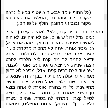
(על החוף עומד אבא. הוא עטוף במעיל ונראה
שקר לו. לידו עומד גבר, המלצר, גם הוא קופא
מקור. נכנס זוג מחובק, חולף על פניהם.)
המלצר:
כבר קריר קצת, לא? (שהייה קצרה) אבל
נעים. מזל גדול שיש ים. אם לא היה ים, לא היה
לאנשים איפה להתאבד. (צוחק. מזהה את אבא)
אני מכיר אותך. אתה לא מהבית מרקחת ב…?
תגיד, אתה מכיר רופא בסדר למחלות… אתה
יודע? להגיד לך מה קרה לי? הלכתי לסרט
הצגה שנייה. אני יוצא מהסרט אני אומר לעצמי,
נשב עוד קצת בבית קפה.
אדל, מכיר? לא רחוק
מפה. אתה עולה מהטיילת, בבן יהודה שמאלה.
אני עובד שם מלצר. אבל היה לי ערב חופשי.
מתיישבת על ידי בחורה, אומרת לי אתה מוצא
חן בעיני. אמרתי לה, נחמד. אמרה לי, רוצה
לטייל קצת? אמרתי לה בסדר. שתיים עשרה
בלילה, כן? (צוחק) אנחנו מטיילים, פתאום