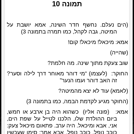
תמונה
10
(הים נעלם. נחשף חדר השינה, אמא יושבת על
המיטה, גבה לקהל, כמו תמרה בתמונה 3)
אמא: מיכאל! מיכאל! קום!
(שהייה)
שוב צעקת מתוך שינה. מה חלמת?
החוקר: (לעצמו) “מי דוהר מאוחר דרך לילה וסער?
זה האב דוהר ועמו הנער”
(לאמא) עוד לא יצא מהמיטה?
(החוקר מגיע לקדמת הבמה, כמו בתמונה 3)
אמא: (פונה אליו) כשהוא היה בן ארבע או חמש,
ביום ההולדת שלו, הלכנו לטייל על שפת הים,
אני, אבא ומיכאל. היה ערב. פתאום מיכאל צעק:
כוכב נופל, כוכב נופל. אבא אמר: סימן שעכשיו