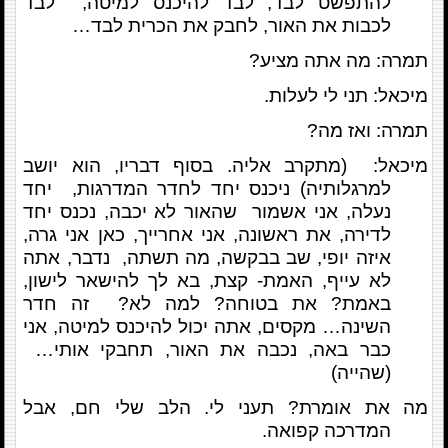
להתפשט לבד, לבד להיכנס למיטה, לבד
לכבות את האור, לחבק את הכרית לבד…
תמרה: מה אתה מציע?
מיכאל: תני לי לעלות.
תמרה: ואז מה?
מיכאל: (מתקרב אליה. בסוף דבריו, הוא יושב
למרגלותיה) ניכנס יחד לחדר המדרגות, יחד
נעלה, אני אשמור שהאור לא יכבה, נכנס יחד
לדירה, את ראשונה, אני אחרייך, כאן אני גרה,
איזה יופי, שב בבקשה, מה תשתה, נדבר, אתה
לא עייף, האמת- קצת, בא לך להישאר לישון,
באמת? את בטוחה? למה לא? זה חדר
השינה… מקסים, אתה יכול להיכנס למיטה, אני
כבר באה, נכבה את האור, תחבקי אותי…
(שהייה)
מה את אומרת? תעני לי. הלב שלי חם, אבל
המדרכה קפואה.