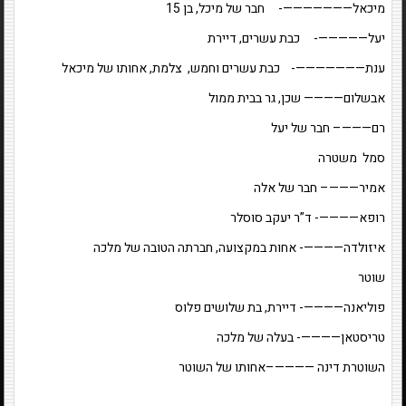
מיכאל———————- חבר של מיכל, בן 15
יעל—————- כבת עשרים, דיירת
ענת———————- כבת עשרים וחמש, צלמת, אחותו של מיכאל
אבשלום———— שכן, גר בבית ממול
רם———– חבר של יעל
סמל משטרה
אמיר———– חבר של אלה
רופא————- ד”ר יעקב סוסלר
איזולדה————- אחות במקצועה, חברתה הטובה של מלכה
שוטר
פוליאנה————- דיירת, בת שלושים פלוס
טריסטאן————- בעלה של מלכה
השוטרת דינה ————–אחותו של השוטר