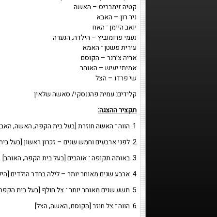
קטיה זימבריס – האשה
ניר רון – האבא
יואב היימן ־ האח
נעמי פרומוביץ – הילדה, הנערה
עירית פשטן ־ האמא
אריה צ׳רנר – הקוסם
אמיתי יעיש – האוהב
שי פרדו – הצל
קלידים: עמית פהננסקי/ סאשה שלאין
תקציר ההצגה:
1. הווה ־ האשה חוזרת [בעל בית הקפה, האשה, האבא, האח]
2. לפני ארבעים וחמש שנים – זכרון ראשון [בעל בית הקפה, הילדה, האבא, האמא, הקוסם]
3. באותה תקופה ־ אוהבים [בעל בית הקפה, האוהב]
4. ארבע שנים מאוחר יותר – לילה בחדר הילדים [הילדה, האח, האבא, האמא, הצל]
5. תשע שנים מאוחר יותר ־ צל חולף [בעל בית הקפה, הנערה, האוהב, הצל, האשה, הקוסם]
6. הווה ־ צל חוזר [הקוסם, האשה, הצל]