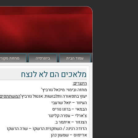
עמוד הבית
ביוגרפיה
מחזות מקורי
מלאכים הם לא לנצח
היוצרים:
מחזה ובימוי: מיכאל גורביץ’
יעוץ בתפאורה ותלבושות: אנטול גורביץ’
המשתתפים:
העיוור – יואל שרעבי
הבמאי – ברונו נוריס
צ’ארלי – עפרה קלינגר
הצנזור – איתמר ב.
הדודה רגינה / השחקנית הרשקו – שרה הרשקו
אדיפוס – שמעון כהן