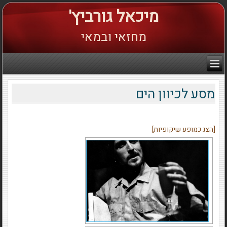
מיכאל גורביץ'
מחזאי ובמאי
מסע לכיוון הים
[הצג כמופע שיקופיות]