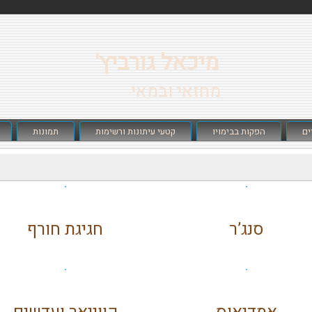
מיכאל גורביץ'
מחזאי ובמאי
ים
הפקות בבימויו
קטעי עיתונות ורשימות
תמונות
סנג’ר
חגיגת חורף