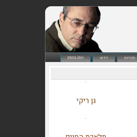
תכניות
וידאו
ENGLISH
גן ריקי