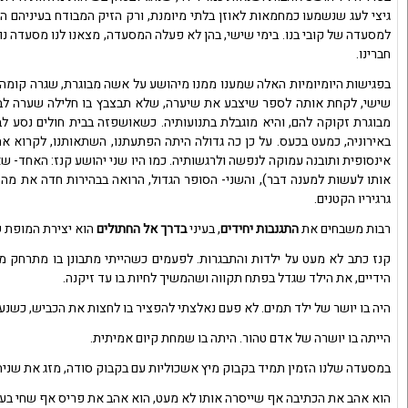
גיצי לעג שנשמעו כמחמאות לאוזן בלתי מיומנת, ורק הזיק המבודח בעיניהם 
למסעדה של קובי בנו. בימי שישי, בהן לא פעלה המסעדה, מצאנו לנו מסעדה נוס
חברינו.
שישי, לקחת אותה לספר שיצבע את שיערה, שלא תבצבץ בו חלילה שערה לבנה
מבוגרת זקוקה להם, והיא מוגבלת בתנועותיה. כשאושפזה בבית חולים נסע לב
באירוניה, כמעט בכעס. על כן כה גדולה היתה הפתעתנו, השתאותנו, לקרוא 
אינסופית ותובנה עמוקה לנפשה ולרגשותיה. כמו היו שני יהושע קנז: האחד
אותו לעשות למענה דבר), והשני- הסופר הגדול, הרואה בבהירות חדה את מה
גרגיריו הקטנים.
רבות משבחים את
התגנבות יחידים
, בעיני
בדרך אל החתולים
הוא יצירת המופת ש
קנז כתב לא מעט על ילדות והתבגרות. לפעמים כשהייתי מתבונן בו מתרחק ממ
הידיים, את הילד שגדל בפתח תקווה ושהמשיך לחיות בו עד זיקנה.
היה בו יושר של ילד תמים. לא פעם נאלצתי להפציר בו לחצות את הכביש, כשנעצ
הייתה בו יושרה של אדם טהור. היתה בו שמחת קיום אמיתית.
במסעדה שלנו הזמין תמיד בקבוק מיץ אשכוליות עם בקבוק סודה, מזג את שני
הוא אהב את הכתיבה אף שייסרה אותו לא מעט, הוא אהב את פריס אף שחי בעי