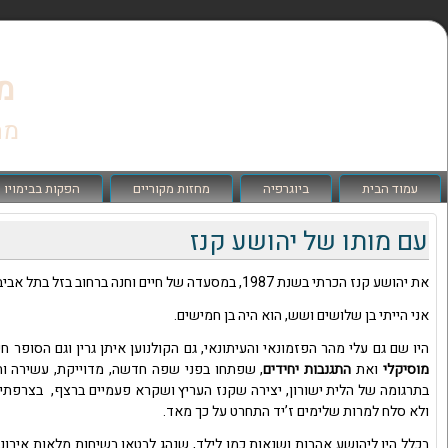
מי
מח
עמוד הבית
ביוגרפיה
מחזות מקוריים
הפקות בבימויו
עם מותו של יהושע קנז
את יהושע קנז הכרתי בשנת 1987, במסעדה של חיים וחנה ברחוב בזל בתל אביב.
אני הייתי בן שלושים ושש, הוא היה בן חמישים.
היו שם גם עלי מהר הפזמונאי והעיתונאי, גם הקולנוען איתן גרין וגם הסופר
מוסיקלי
ואת
התגנבות יחידים
, שפתחו בפני שפה חדשה, מדוייקת, עשירה ו
בתרגומה של הלית ישורון, יצירה שקנז העריץ ושקרא פעמיים ברצף, בצרפתי
ולא סלח למרות שלימים ז’יד התחרט על כך מאד.
בכלל היו ליהושע אהבות ושנאות כמו לילד, שנהג לבטאן בשיחות מלאות אירוניה