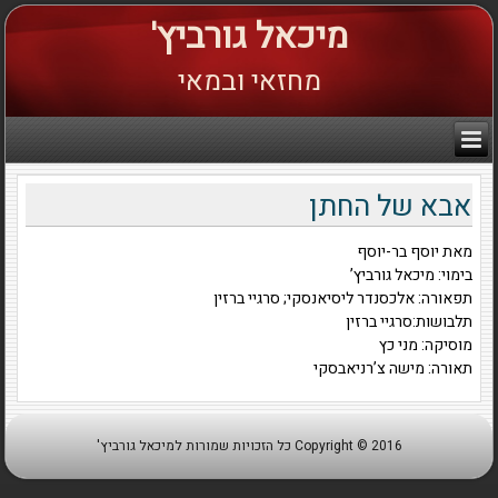
מיכאל גורביץ'
מחזאי ובמאי
אבא של החתן
מאת יוסף בר-יוסף
בימוי: מיכאל גורביץ’
תפאורה: אלכסנדר ליסיאנסקי; סרגיי ברזין
תלבושות:סרגיי ברזין
מוסיקה: מני כץ
תאורה: מישה צ’רניאבסקי
Copyright © 2016 כל הזכויות שמורות למיכאל גורביץ'