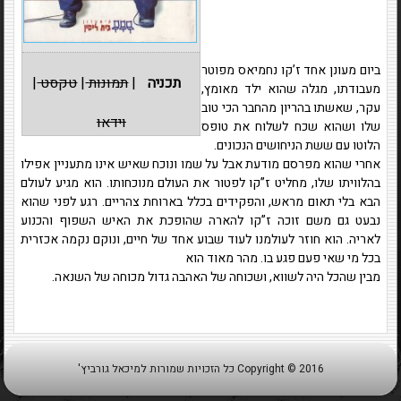
ביום מעונן אחד ז’קו נחמיאס מפוטר
תכניה
|
תמונות
|
טקסט
|
מעבודתו, מגלה שהוא ילד מאומץ,
עקר, שאשתו בהריון מהחבר הכי טוב
וידאו
שלו ושהוא שכח לשלוח את טופס
הלוטו עם ששת הניחושים הנכונים.
אחרי שהוא מפרסם מודעת אבל על שמו ונוכח שאיש אינו מתעניין אפילו
בהלוויתו שלו, מחליט ז”קו לפטור את העולם מנוכחותו. הוא מגיע לעולם
הבא בלי תאום מראש, והפקידים בכלל בארוחת צהריים. רגע לפני שהוא
נבעט גם משם זוכה ז”קו להארה שהופכת את האיש השפוף והכנוע
לאריה. הוא חוזר לעולמנו לעוד שבוע אחד של חיים, ונוקם נקמה אכזרית
בכל מי שאי פעם פגע בו. מהר מאוד הוא
מבין שהכל היה לשווא, ושכוחה של האהבה גדול מכוחה של השנאה.
Copyright © 2016 כל הזכויות שמורות למיכאל גורביץ'