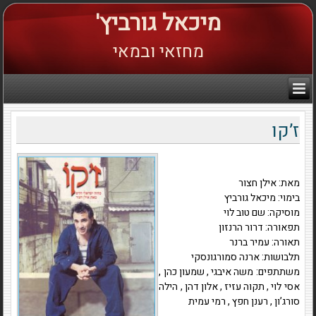
מיכאל גורביץ'
מחזאי ובמאי
ז’קו
מאת: אילן חצור
בימוי: מיכאל גורביץ
מוסיקה: שם טוב לוי
תפאורה: דרור הרנזון
תאורה: עמיר ברנר
תלבושות: ארנה סמורגונסקי
משתתפים: משה איבגי , שמעון כהן ,
אסי לוי , תקוה עזיז , אלון דהן , הילה
סורג’ון , רענן חפץ , רמי עמית