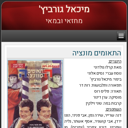
מיכאל גורביץ'
מחזאי ובמאי
התאומים מונציה
היוצרים:
מאת קרלו גולדוני
נוסח עברי: נסים אלוני
בימוי: מיכאל גורביץ’
תפאורה ותלבושות: רות דר
תאורה: פליס רוס
מוסיקה: ערן דינור
קרבות במה: טוני וילקין
השחקנים:
דנה שרייר, שירה גפן, אבי פניני, הוגו
ירדן, אבי קושניר, אסף אשתר, גליה
שפרינג, דורון צפריר (צפריס), חן